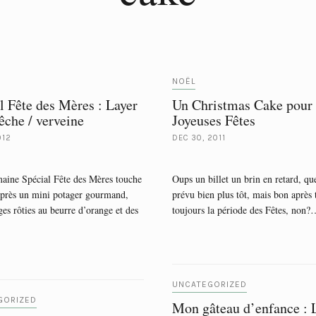
NOËL
l Fête des Mères : Layer
Un Christmas Cake pour
êche / verveine
Joyeuses Fêtes
012
DEC 30, 2011
aine Spécial Fête des Mères touche
Oups un billet un brin en retard, que
 après un mini potager gourmand,
prévu bien plus tôt, mais bon après 
ges rôties au beurre d’orange et des
toujours la période des Fêtes, non
UNCATEGORIZED
GORIZED
Mon gâteau d’enfance : 