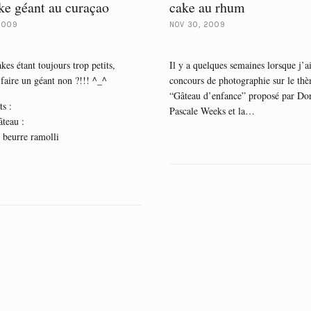
e géant au curaçao
cake au rhum
2009
NOV 30, 2009
kes étant toujours trop petits,
Il y a quelques semaines lorsque j’ai
 faire un géant non ?!!! ^_^
concours de photographie sur le th
“Gâteau d’enfance” proposé par Dor
ts :
Pascale Weeks et la…
âteau :
 beurre ramolli