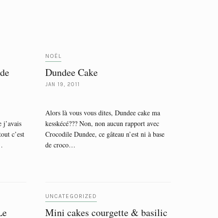
NOËL
 de
Dundee Cake
JAN 19, 2011
Alors là vous vous dites, Dundee cake ma
 j’avais
kesskécé??? Non, non aucun rapport avec
tout c’est
Crocodile Dundee, ce gâteau n’est ni à base
?…
de croco…
UNCATEGORIZED
Le
Mini cakes courgette & basilic