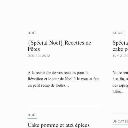
NOËL
SUCRÉ
{Spécial Noël} Recettes de
Spécia
Fêtes
cake p
DEC 23, 2012
JUN 2, 2
A la recherche de vos recettes pour le
Notre sem
Réveillon et le jour de Noël ? Je vous ai fait
à sa fin,
un petit recap de toutes…
des asper
idées…
NOËL
UNCATE
Cake pomme et aux épices