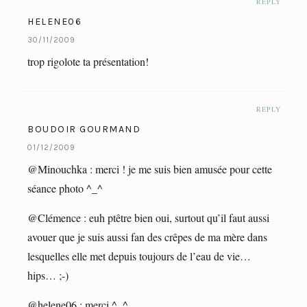
REPLY
HELENE06
30/11/2009
trop rigolote ta présentation!
REPLY
BOUDOIR GOURMAND
01/12/2009
@Minouchka : merci ! je me suis bien amusée pour cette
séance photo ^_^
@Clémence : euh ptêtre bien oui, surtout qu’il faut aussi
avouer que je suis aussi fan des crêpes de ma mère dans
lesquelles elle met depuis toujours de l’eau de vie…
hips… ;-)
@helene06 : merci ^_^