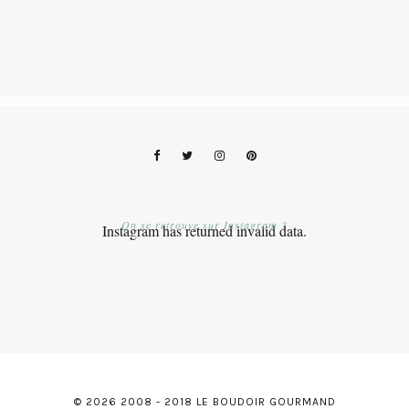
On se retrouve sur Instagram ?
Instagram has returned invalid data.
© 2026 2008 - 2018 LE BOUDOIR GOURMAND