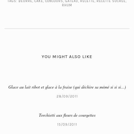
TAGS:
BEURRE
,
CAKE
,
CONCOURS
,
GÂTEAU
,
RECETTE
,
RECETTE SUCRÉE
,
RHUM
YOU MIGHT ALSO LIKE
Glace au lait ribot et glace à la fraise (qui déchire sa mémé si si si…)
28/09/2011
Torchietti aux fleurs de courgettes
15/09/2011