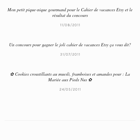
Mon petit pique-nique gourmand pour le Cahier de vacances Etsy et le
résultat du concours
11/08/2011
Un concours pour gagner le joli cahier de vacances Etsy ça vous dit?
31/07/2011
✿ Cookies croustillants au muesli, framboises et amandes pour : La
Mariée aux Pieds Nus ✿
24/05/2011