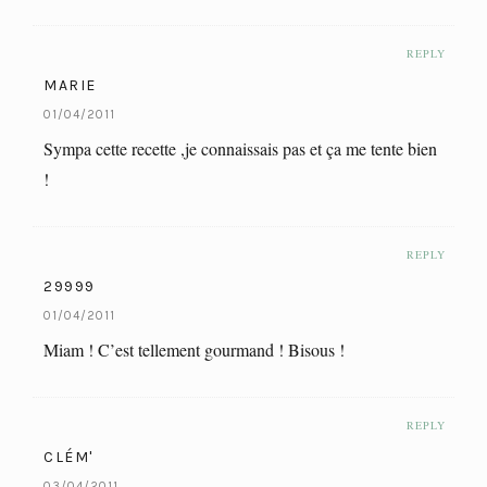
REPLY
MARIE
01/04/2011
Sympa cette recette ,je connaissais pas et ça me tente bien
!
REPLY
29999
01/04/2011
Miam ! C’est tellement gourmand ! Bisous !
REPLY
CLÉM'
03/04/2011