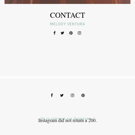
CONTACT
MELODY VENTURA
On se retrouve sur Instagram ?
Instagram did not return a 200.