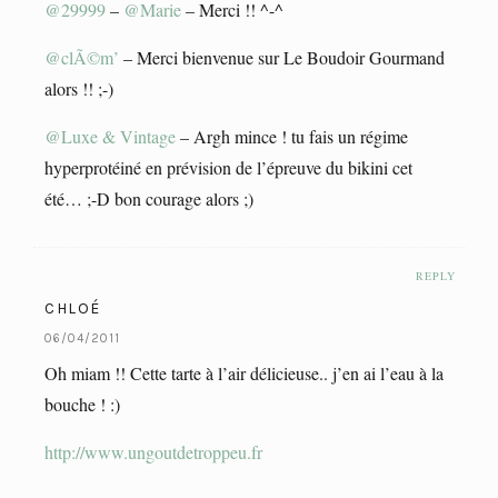
@29999
–
@Marie
– Merci !! ^-^
@clÃ©m’
– Merci bienvenue sur Le Boudoir Gourmand
alors !! ;-)
@Luxe & Vintage
– Argh mince ! tu fais un régime
hyperprotéiné en prévision de l’épreuve du bikini cet
été… ;-D bon courage alors ;)
REPLY
CHLOÉ
06/04/2011
Oh miam !! Cette tarte à l’air délicieuse.. j’en ai l’eau à la
bouche ! :)
http://www.ungoutdetroppeu.fr