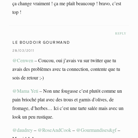
ça change vraiment ! ça me plaît beaucoup ! bravo, c’est
top !
REPLY
LE BOUDOIR GOURMAND
28/03/2011
@Cenwen
– Coucou, oui j’avais vu sur twitter que tu
avais des problèmes avec ta connection, contente que tu
sois de retour ;-)
@Mama Yeti
– Non une fougasse c’est plutôt comme un
pain brioché plat avec des trous et garnis d’olives, de
fromage, d’herbes… Ici c’est une tarte salée mais avec un
look un peu rustique.
@daudrey
–
@RoseAndCook
–
@Gourmandises&gf
–