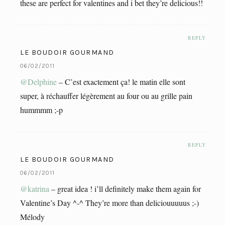
these are perfect for valentines and i bet they’re delicious!!
REPLY
LE BOUDOIR GOURMAND
06/02/2011
@Delphine
– C’est exactement ça! le matin elle sont
super, à réchauffer légèrement au four ou au grille pain
hummmm ;-p
REPLY
LE BOUDOIR GOURMAND
06/02/2011
@katrina
– great idea ! i’ll definitely make them again for
Valentine’s Day ^-^ They’re more than deliciouuuuus ;-)
Mélody