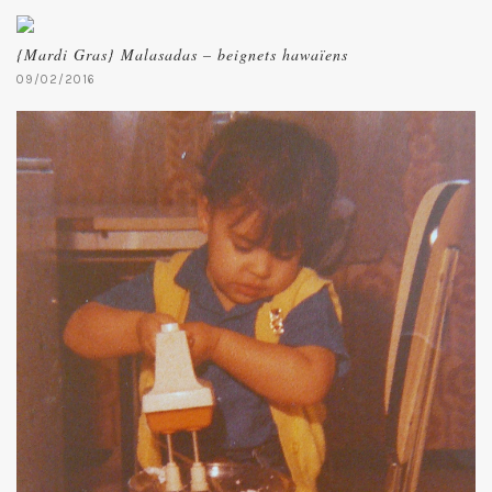
{Mardi Gras} Malasadas – beignets hawaïens
09/02/2016