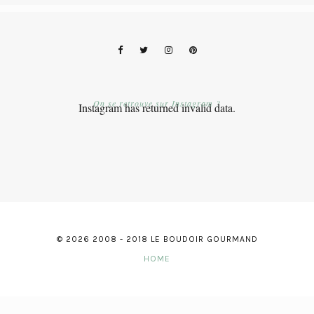
On se retrouve sur Instagram ?
Instagram has returned invalid data.
© 2026 2008 - 2018 LE BOUDOIR GOURMAND
HOME