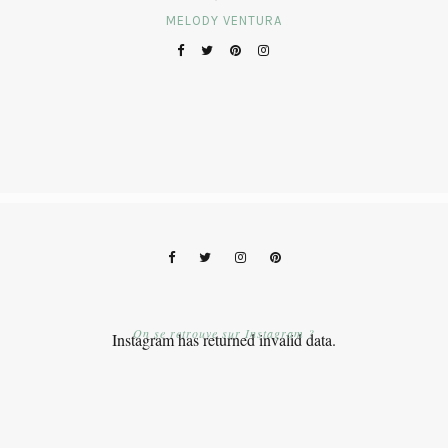
MELODY VENTURA
On se retrouve sur Instagram ?
Instagram has returned invalid data.