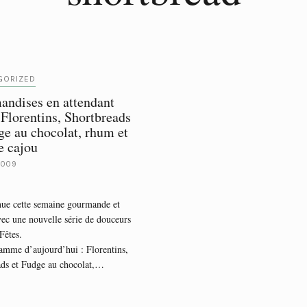
GORIZED
ndises en attendant
 Florentins, Shortbreads
ge au chocolat, rhum et
e cajou
2009
nue cette semaine gourmande et
vec une nouvelle série de douceurs
Fêtes.
amme d’aujourd’hui : Florentins,
ads et Fudge au chocolat,…