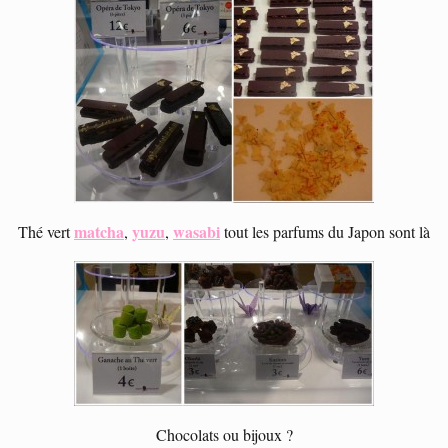
matcha
yuzu
wasabi
Thé vert
,
,
tout les parfums du Japon sont là
Chocolats ou bijoux ?