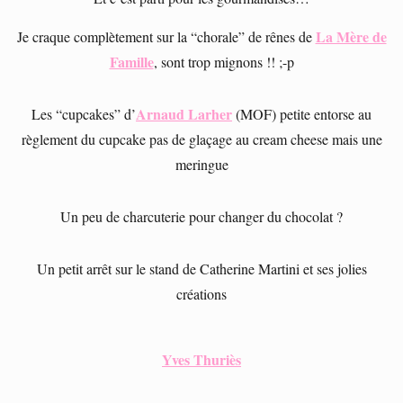
La Mère de
Je craque complètement sur la “chorale” de rênes de
Famille
, sont trop mignons !! ;-p
Arnaud Larher
Les “cupcakes” d’
(MOF) petite entorse au
règlement du cupcake pas de glaçage au cream cheese mais une
meringue
Un peu de charcuterie pour changer du chocolat ?
Un petit arrêt sur le stand de Catherine Martini et ses jolies
créations
Yves Thuriès