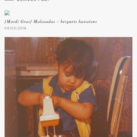
{Mardi Gras} Malasadas – beignets hawaïens
09/02/2016