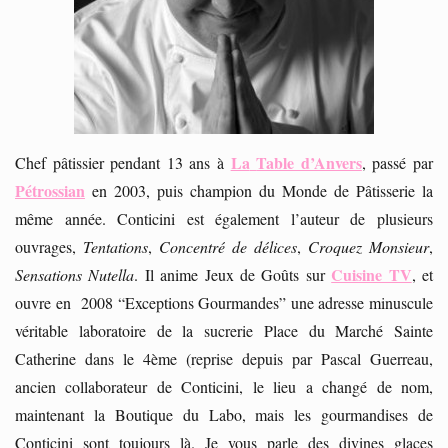
La
Table d’Anvers
Chef pâtissier pendant 13 ans à
, passé par
Pétrossian
en 2003, puis champion du Monde de Pâtisserie la
même année. Conticini est également l’auteur de plusieurs
ouvrages,
Tentations
,
Concentré de délices
,
Croquez Monsieur
,
Cuisine TV
Sensations Nutella
. Il anime Jeux de Goûts sur
, et
ouvre en 2008 “Exceptions Gourmandes” une adresse minuscule
véritable laboratoire de la sucrerie Place du Marché Sainte
Catherine dans le 4ème (reprise depuis par Pascal Guerreau,
ancien collaborateur de Conticini, le lieu a changé de nom,
maintenant la Boutique du Labo, mais les gourmandises de
Conticini sont toujours là. Je vous parle des divines glaces