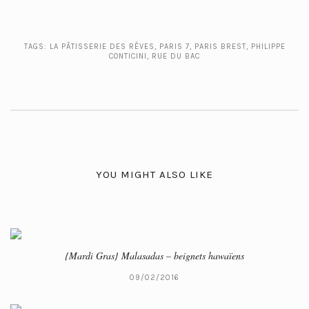
TAGS:
LA PÂTISSERIE DES RÊVES
,
PARIS 7
,
PARIS BREST
,
PHILIPPE
CONTICINI
,
RUE DU BAC
YOU MIGHT ALSO LIKE
{Mardi Gras} Malasadas – beignets hawaïens
09/02/2016