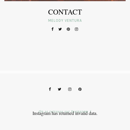
CONTACT
MELODY VENTURA
On se retrouve sur Instagram ?
Instagram has returned invalid data.