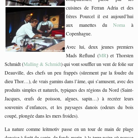
cuisines de Ferran Adria et des
frères Pourcel il est aujourd’hui
aux manettes du
Noma
à
Copenhague.
Avec lui, deux jeunes premiers
Mads Reflund (
MR
) et Thorsten
Schmidt (
Malling & Schmidt
) qui vont souffler un vent de folie sur
Deauville, des chefs un peu frappés (sûrement par la foudre du
dieu Thor…), de vrais gamins dans l’âme, qui s’amusent, avec des
produits simples et naturels, typiques des régions du Nord (Saint-
Jacques, œufs de poisson, algues, sapin…) à recréer leurs
souvenirs d’enfances, et les paysages danois (odeurs du bois
coupé, plongée dans les mers froides).
La nature comme leitmotiv passe en un tour de main de plage
danoise à forêt de sapin, de fonds marin, à la terre noire où pousse