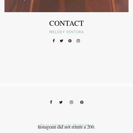
CONTACT
MELODY VENTURA
On se retrouve sur Instagram ?
Instagram did not return a 200.