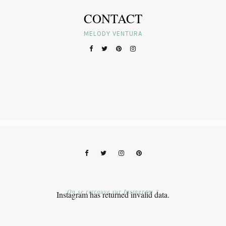
CONTACT
MELODY VENTURA
On se retrouve sur Instagram ?
Instagram has returned invalid data.