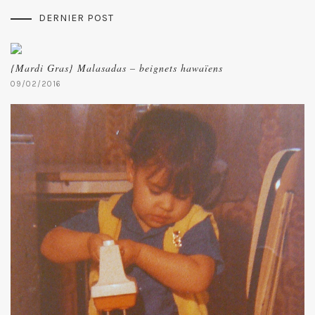
DERNIER POST
{Mardi Gras} Malasadas – beignets hawaïens
09/02/2016