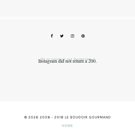
On se retrouve sur Instagram ?
Instagram did not return a 200.
© 2026 2008 - 2018 LE BOUDOIR GOURMAND
HOME