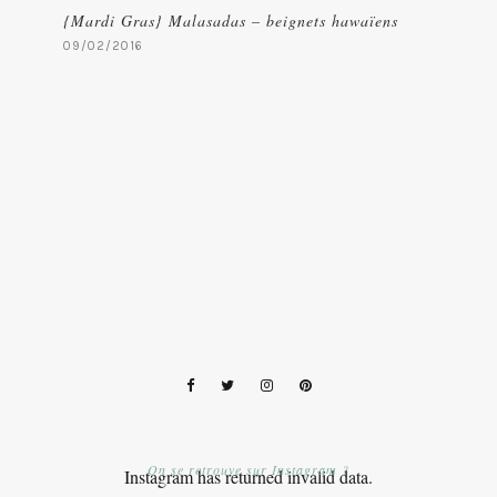
{Mardi Gras} Malasadas – beignets hawaïens
09/02/2016
On se retrouve sur Instagram ?
Instagram has returned invalid data.