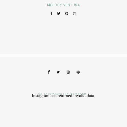
MELODY VENTURA
On se retrouve sur Instagram ?
Instagram has returned invalid data.