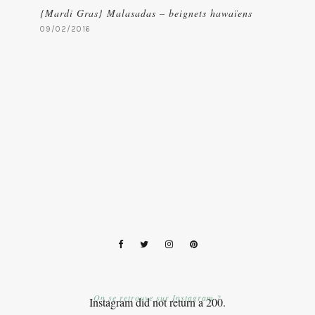
{Mardi Gras} Malasadas – beignets hawaïens
09/02/2016
On se retrouve sur Instagram ?
Instagram did not return a 200.