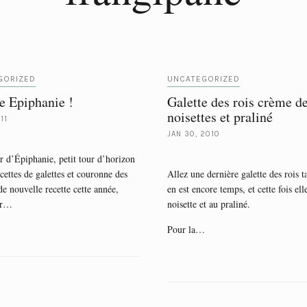
GORIZED
UNCATEGORIZED
e Epiphanie !
Galette des rois crème d
noisettes et praliné
11
JAN 30, 2010
r d’Épiphanie, petit tour d’horizon
cettes de galettes et couronne des
Allez une dernière galette des rois t
 de nouvelle recette cette année,
en est encore temps, et cette fois elle
ur…
noisette et au praliné.
Pour la…