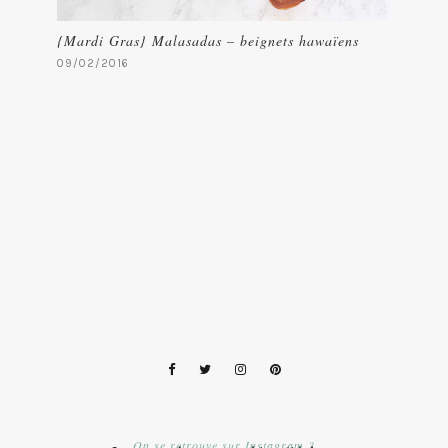
{Mardi Gras} Malasadas – beignets hawaïens
09/02/2016
On se retrouve sur Instagram ?