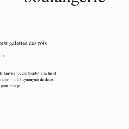
test galettes des rois
2011
e Janvier touche bientôt à sa fin et
ertains il a été synonyme de detox
s pour moi je…