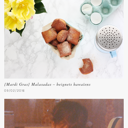
{Mardi Gras} Malasadas – beignets hawaïens
09/02/2016