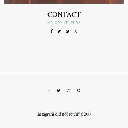
CONTACT
MELODY VENTURA
On se retrouve sur Instagram ?
Instagram did not return a 200.