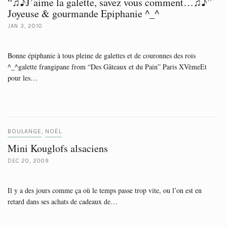
“♫♪J’aime la galette, savez vous comment…♫♪”
Joyeuse & gourmande Epiphanie ^_^
JAN 3, 2010
Bonne épiphanie à tous pleine de galettes et de couronnes des rois
^_^galette frangipane from “Des Gâteaux et du Pain” Paris XVèmeEt
pour les…
BOULANGE
NOËL
,
Mini Kouglofs alsaciens
DEC 20, 2009
Il y a des jours comme ça où le temps passe trop vite, ou l’on est en
retard dans ses achats de cadeaux de…