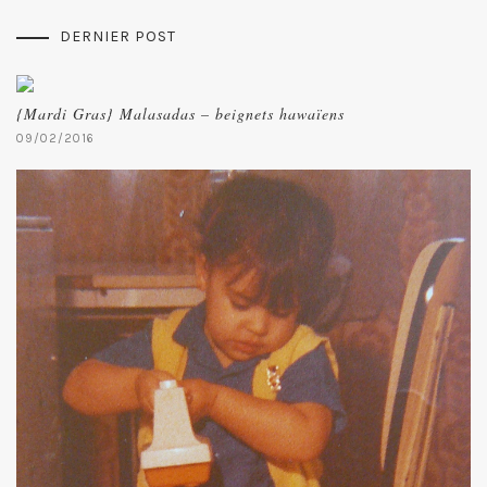
DERNIER POST
{Mardi Gras} Malasadas – beignets hawaïens
09/02/2016