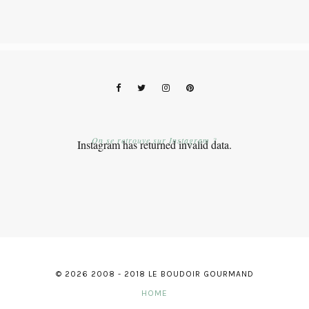
On se retrouve sur Instagram ?
Instagram has returned invalid data.
© 2026 2008 - 2018 LE BOUDOIR GOURMAND
HOME