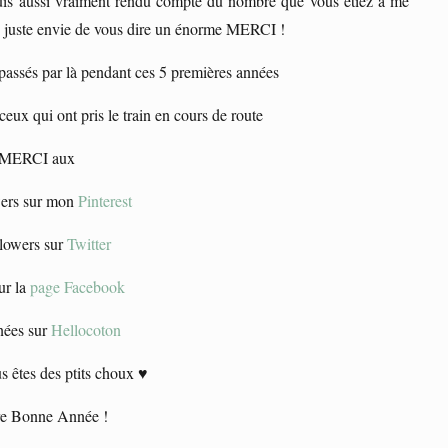
 suis aussi vraiment rendu compte du nombre que vous étiez à me
ais juste envie de vous dire un énorme MERCI !
 passés par là pendant ces 5 premières années
ceux qui ont pris le train en cours de route
 MERCI aux
wers sur mon
Pinterest
llowers sur
Twitter
ur la
page Facebook
nées sur
Hellocoton
êtes des ptits choux ♥
re Bonne Année !