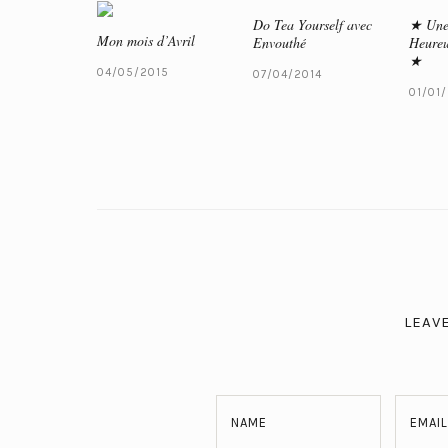
Do Tea Yourself avec
★ Une
Mon mois d’Avril
Envouthé
Heureu
★
04/05/2015
07/04/2014
01/01
LEAV
NAME
EMAIL