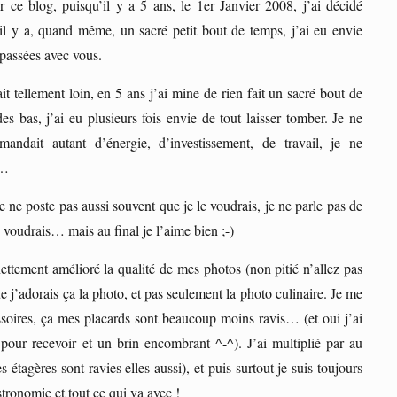
ur ce blog, puisqu’il y a 5 ans, le 1er Janvier 2008, j’ai décidé
 y a, quand même, un sacré petit bout de temps, j’ai eu envie
 passées avec vous.
ait tellement loin, en 5 ans j’ai mine de rien fait un sacré bout de
s bas, j’ai eu plusieurs fois envie de tout laisser tomber. Je ne
andait autant d’énergie, d’investissement, de travail, je ne
r…
e ne poste pas aussi souvent que je le voudrais, je ne parle pas de
le voudrais… mais au final je l’aime bien ;-)
nettement amélioré la qualité de mes photos (non pitié n’allez pas
que j’adorais ça la photo, et pas seulement la photo culinaire. Je me
cessoires, ça mes placards sont beaucoup moins ravis… (et oui j’ai
 pour recevoir et un brin encombrant ^-^). J’ai multiplié par au
agères sont ravies elles aussi), et puis surtout je suis toujours
stronomie et tout ce qui va avec !