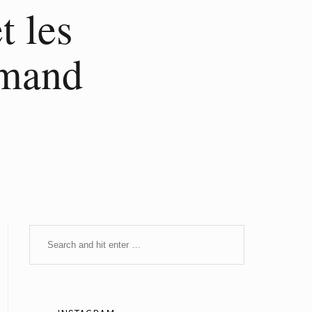
 les
rmand