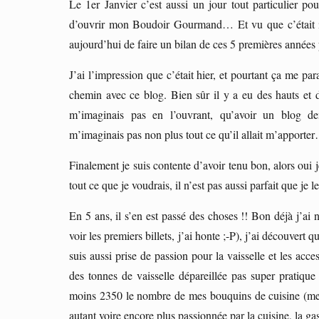
Le 1er Janvier c’est aussi un jour tout particulier po
d’ouvrir mon Boudoir Gourmand… Et vu que c’était il
aujourd’hui de faire un bilan de ces 5 premières années
J’ai l’impression que c’était hier, et pourtant ça me par
chemin avec ce blog. Bien sûr il y a eu des hauts et de
m’imaginais pas en l’ouvrant, qu’avoir un blog dem
m’imaginais pas non plus tout ce qu’il allait m’apporte
Finalement je suis contente d’avoir tenu bon, alors oui j
tout ce que je voudrais, il n’est pas aussi parfait que je 
En 5 ans, il s’en est passé des choses !! Bon déjà j’ai 
voir les premiers billets, j’ai honte ;-P), j’ai découvert 
suis aussi prise de passion pour la vaisselle et les ac
des tonnes de vaisselle dépareillée pas super pratique
moins 2350 le nombre de mes bouquins de cuisine (mes ét
autant voire encore plus passionnée par la cuisine, la ga