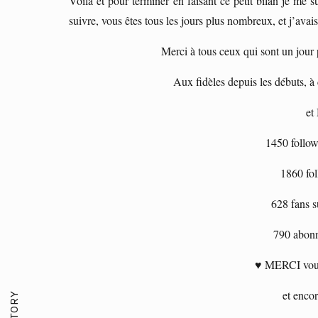
Voilà et pour terminer en faisant ce petit bilan je me
suivre, vous êtes tous les jours plus nombreux, et j’av
Merci à tous ceux qui sont un jour
Aux fidèles depuis les débuts, à 
et
1450 follo
1860 fo
628 fans s
790 abon
♥ MERCI vous 
et enco