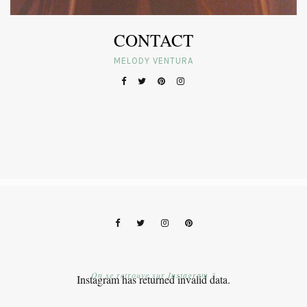
CONTACT
MELODY VENTURA
On se retrouve sur Instagram ?
Instagram has returned invalid data.