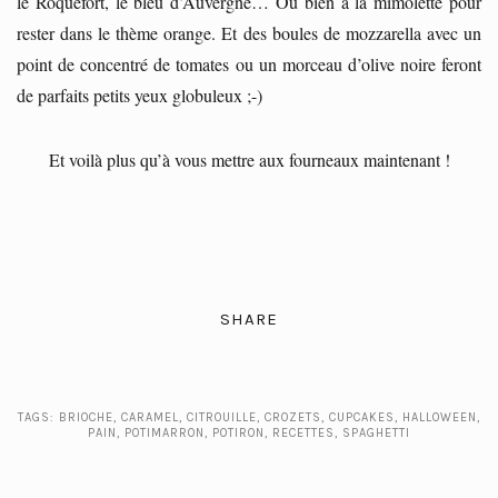
le Roquefort, le bleu d’Auvergne… Ou bien à la mimolette pour
rester dans le thème orange. Et des boules de mozzarella avec un
point de concentré de tomates ou un morceau d’olive noire feront
de parfaits petits yeux globuleux ;-)
Et voilà plus qu’à vous mettre aux fourneaux maintenant !
SHARE
TAGS:
BRIOCHE
,
CARAMEL
,
CITROUILLE
,
CROZETS
,
CUPCAKES
,
HALLOWEEN
,
PAIN
,
POTIMARRON
,
POTIRON
,
RECETTES
,
SPAGHETTI