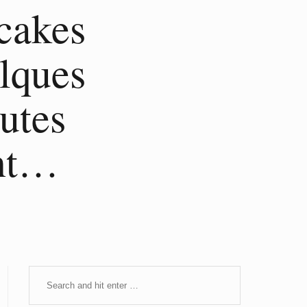
cakes
elques
utes
ant…