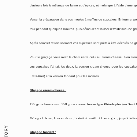
plusieurs fois le mélange de farine et d’épices, et mélanger à l’aide d’une 
Verser la préparation dans vos moules à muffins ou cupcakes. Enfourner pou
four pendant quelques minutes, puis démouler et laisser refroidir sur une gril
Après complet refroidissement vos cupcakes sont prêts à être décorés de 
Pour le glaçage vous avez le choix entre celui au cream cheese, bien crém
ces cupcakes j’ai fait les deux, la version cream cheese pour les cupcak
Etats-Unis) et la version fondant pour les momies.
Glaçage cream-cheese :
125 gr de beurre mou 250 gr de cream cheese type Philadelphia (ou Saint Mor
Mélanger le beurre, le cream cheese, l’extrait de vanille et le sucre glace, jusqu’à l’obt
Glaçage fondant :