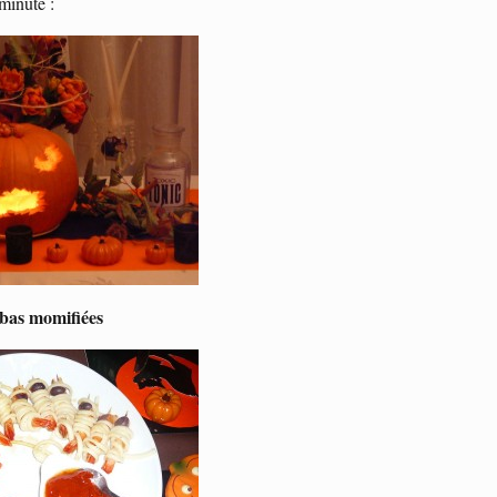
minute :
as momifiées