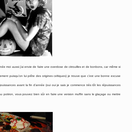
e moi aussi j’ai envie de faire une overdose de citrouilles et de bonbons, car même si
lement puisqu’on lui prête des origines celtiques) je trouve que c’est une bonne excuse
jouissances avant la fin d’année (oui oui je sais je commence très tôt les réjouissances
u potiron, vous pouvez bien sûr en faire une version muffin sans le glaçage ou mettre