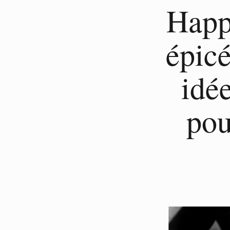
Happ
épicé
idé
pou