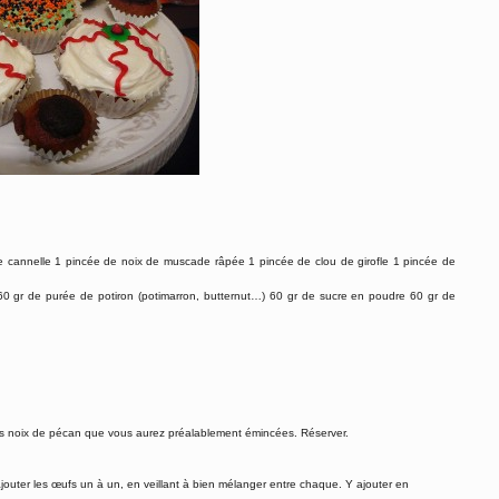
é de cannelle 1 pincée de noix de muscade râpée 1 pincée de clou de girofle 1 pincée de
 gr de purée de potiron (potimarron, butternut…) 60 gr de sucre en poudre 60 gr de
er les noix de pécan que vous aurez préalablement émincées. Réserver.
ajouter les œufs un à un, en veillant à bien mélanger entre chaque. Y ajouter en