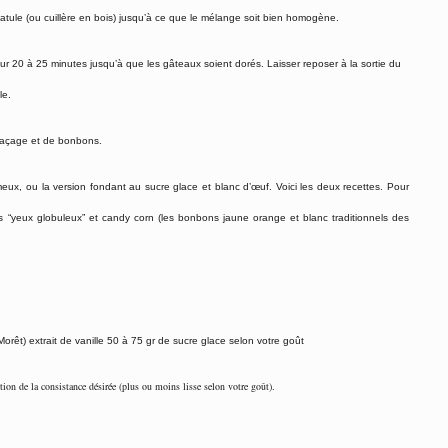
spatule (ou cuillère en bois) jusqu’à ce que le mélange soit bien homogène.
r 20 à 25 minutes jusqu’à que les gâteaux soient dorés. Laisser reposer à la sortie du
le.
glaçage et de bonbons.
eux, ou la version fondant au sucre glace et blanc d’œuf. Voici les deux recettes. Pour
es “yeux globuleux” et candy corn (les bonbons jaune orange et blanc traditionnels des
êt) extrait de vanille 50 à 75 gr de sucre glace selon votre goût
ention de la consistance désirée (plus ou moins lisse selon votre goût).