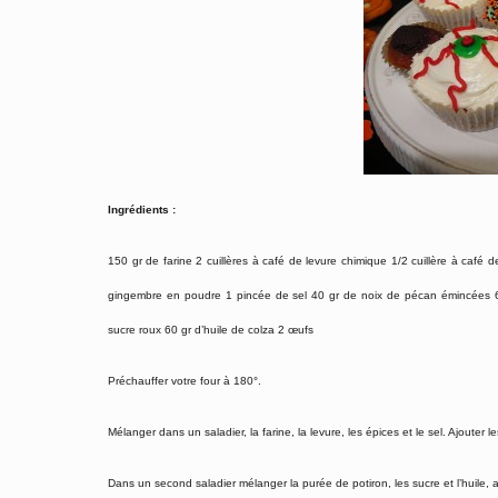
Ingrédients :
150 gr de farine 2 cuillères à café de levure chimique 1/2 cuillère à caf
gingembre en poudre 1 pincée de sel 40 gr de noix de pécan émincées 60
sucre roux 60 gr d’huile de colza 2 œufs
Préchauffer votre four à 180°.
Mélanger dans un saladier, la farine, la levure, les épices et le sel. Ajout
Dans un second saladier mélanger la purée de potiron, les sucre et l’huile, 