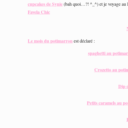
cupcakes de Synie
(bah quoi…?! ^_^) et je voyage au 
Favela Chic
Le mois du potimarron
est déclaré :
spaghetti au potimar
Crozetto au poti
Dip 
Petits caramels au p