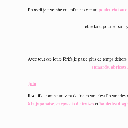
poulet rôti aux
En avril je retombe en enfance avec un
et je fond pour le bon g
Avec tout ces jours fériés je passe plus de temps dehors
épinards, abricots
Juin
Il souffle comme un vent de fraicheur, c’est l’heure des 
à la japonaise
carpaccio de fraises
boulettes d’ag
,
et