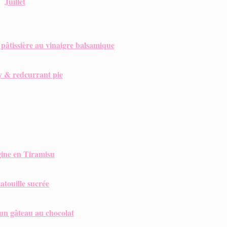
Juillet
 pâtissière au vinaigre balsamique
 & redcurrant pie
ine en Tiramisu
atouille sucrée
un gâteau au chocolat