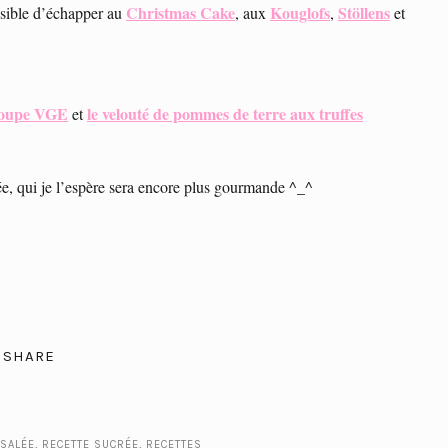
Christmas Cake
Kouglofs
Stöllens
ossible d’échapper au
, aux
,
et
soupe VGE
le velouté de pommes de terre aux truffes
et
ée, qui je l’espère sera encore plus gourmande ^_^
SHARE
 SALÉE
,
RECETTE SUCRÉE
,
RECETTES