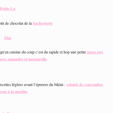
 Petits Lu
Sachertorte
oût de chocolat de la
Mai
pizza aux
 qu’en cuisine du coup c’est du rapide et hop une petite
 secs, amandes et mozzarella
velouté de concombre
recettes légères avant l’épreuve du bikini :
neau à la menthe