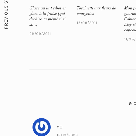
PREVIOUS STORY
Glace au lait ribot et
Torchietti aux fleurs de
Mon pe
glace à la fraise (qui
courgettes
gourma
déchire sa mémé si si
Cahier
15/09/2011
si…)
Etsy et
concou
28/09/2011
11/08/
9 
YO
12/10/2009