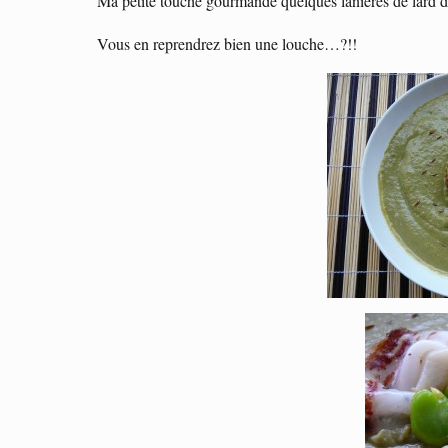
Ma petite touche gourmande quelques lanières de lard 
Vous en reprendrez bien une louche…?!!