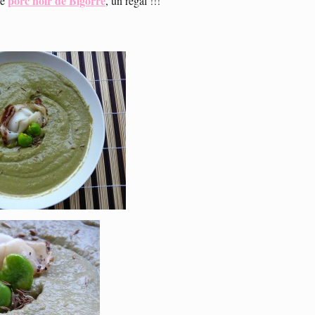
porc noir de Bigorre
de
, un régal !!!