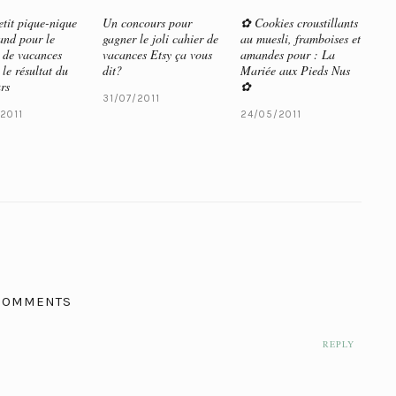
tit pique-nique
Un concours pour
✿ Cookies croustillants
nd pour le
gagner le joli cahier de
au muesli, framboises et
 de vacances
vacances Etsy ça vous
amandes pour : La
 le résultat du
dit?
Mariée aux Pieds Nus
rs
✿
31/07/2011
2011
24/05/2011
COMMENTS
REPLY