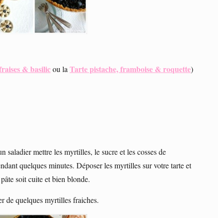
fraises & basilic
Tarte pistache, framboise & roquette
ou la
)
un saladier mettre les myrtilles, le sucre et les cosses de
dant quelques minutes. Déposer les myrtilles sur votre tarte et
pâte soit cuite et bien blonde.
rer de quelques myrtilles fraiches.