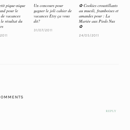
tit pique-nique
Un concours pour
✿ Cookies croustillants
nd pour le
gagner le joli cahier de
au muesli, framboises et
 de vacances
vacances Etsy ça vous
amandes pour : La
 le résultat du
dit?
Mariée aux Pieds Nus
rs
✿
31/07/2011
2011
24/05/2011
COMMENTS
REPLY