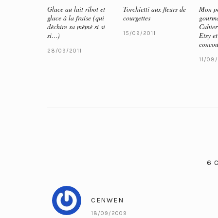
Glace au lait ribot et
Torchietti aux fleurs de
Mon pe
glace à la fraise (qui
courgettes
gourma
déchire sa mémé si si
Cahier
15/09/2011
si…)
Etsy et
concou
28/09/2011
11/08/
6 
CENWEN
18/09/2009