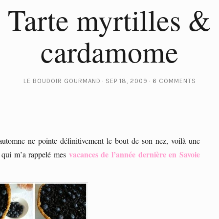
Tarte myrtilles &
cardamome
LE BOUDOIR GOURMAND
SEP 18, 2009
6 COMMENTS
’automne ne pointe définitivement le bout de son nez, voilà une
vacances de l’année dernière en Savoie
les qui m’a rappelé mes