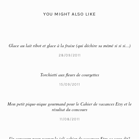
YOU MIGHT ALSO LIKE
Glace au lait ribot et glace à la fraise (qui déchire sa mémé si si si…)
28/09/2011
Torchietti aux fleurs de courgettes
15/09/2011
Mon petit pique-nique gourmand pour le Cahier de vacances Etsy et le
résultat du concours
11/08/2011
Un concours pour gagner le joli cahier de vacances Etsy ça vous dit?