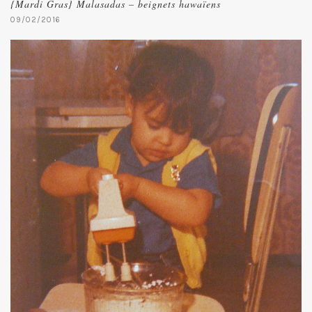
{Mardi Gras} Malasadas – beignets hawaïens
09/02/2016