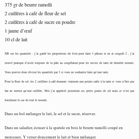
375 gr de beurre ramolli
2 cuillères à café de fleur de sel
2 cuillères à café de sucre en poudre
1 jaune d’œuf
10 cl de lait
NB sur les quantités : j’ai gardé les proportions du livre pour faire 3 pâtons et en ai congelé 2 , j’ai
trouvé pratique d’avoir toujours de la pâte au congélateur pour les envies de tarte de dernière minute.
Vous pouvez donc diviser les quantités par 3 si vous ne souhaitez faire qu’une tarte.
Pour la fleur de sel, les 2 cuillères à café donnent vraiment une pointe salée à la tarte si vous n’êtes pas
fan ne mettez qu’une cuillère. Moi j’ai apprécié justement ces petits grains de sel mais ce n’est pas
forcément le cas de tout le monde.
Dans un bol mélanger le lait, le sel et le sucre, réserver.
Dans un saladier, écraser à la spatule en bois le beurre ramolli coupé en
morceaux. Y verser doucement le lait et bien mélanger.