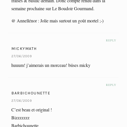
fraises & basilic demain. Donc compte rendu dans la
semaine prochaine sur Le Boudoir Gourmand.
@ Annellénor : Jolie mais surtout un goût mortel ;-)
REPLY
MICKYMATH
27/06/2009
huuum! j’aimerais un morceau! biises micky
REPLY
BARBICHOUNETTE
27/06/2009
C’est beau et original !
Bizzzzzzz
Barbichounette