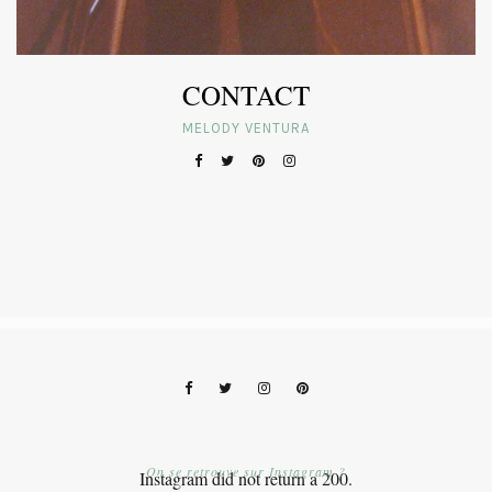
CONTACT
MELODY VENTURA
On se retrouve sur Instagram ?
Instagram did not return a 200.