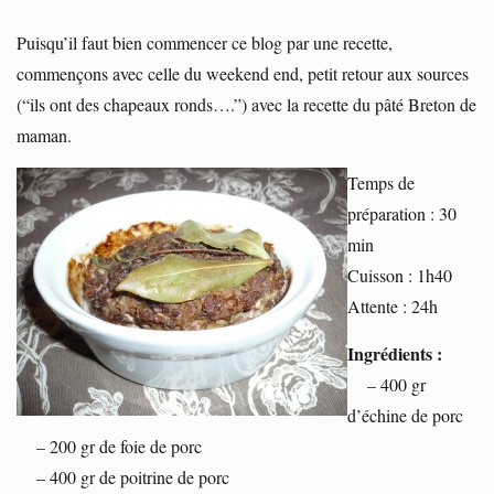
Puisqu’il faut bien commencer ce blog par une recette,
commençons avec celle du weekend end, petit retour aux sources
(“ils ont des chapeaux ronds….”) avec la recette du pâté Breton de
maman.
Temps de
préparation : 30
min
Cuisson : 1h40
Attente : 24h
Ingrédients :
– 400 gr
d’échine de porc
– 200 gr de foie de porc
– 400 gr de poitrine de porc