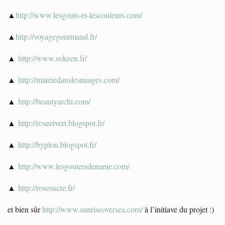
▲
http://www.lesgouts-et-lescouleurs.com/
▲
http://voyagegourmand.fr/
▲
http://www.sokeen.fr/
▲
http://matetedanslesnuages.com/
▲
http://beautyarchi.com/
▲
http://roseetvert.blogspot.fr/
▲
http://byplou.blogspot.fr/
▲
http://www.lesgoutersdenanie.com/
▲
http://rosesucre.fr/
et bien sûr
http://www.sunriseoversea.com/
à l’initiave du projet :)