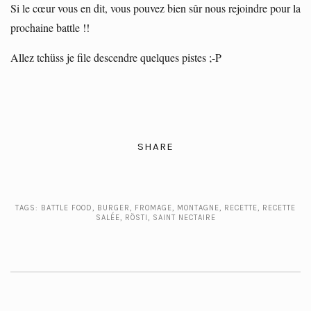
Si le cœur vous en dit, vous pouvez bien sûr nous rejoindre pour la
prochaine battle !!
Allez tchüss je file descendre quelques pistes ;-P
SHARE
TAGS:
BATTLE FOOD
,
BURGER
,
FROMAGE
,
MONTAGNE
,
RECETTE
,
RECETTE
SALÉE
,
RÖSTI
,
SAINT NECTAIRE