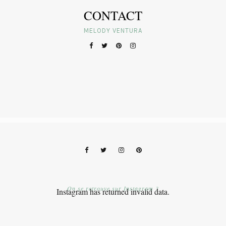
CONTACT
MELODY VENTURA
On se retrouve sur Instagram ?
Instagram has returned invalid data.