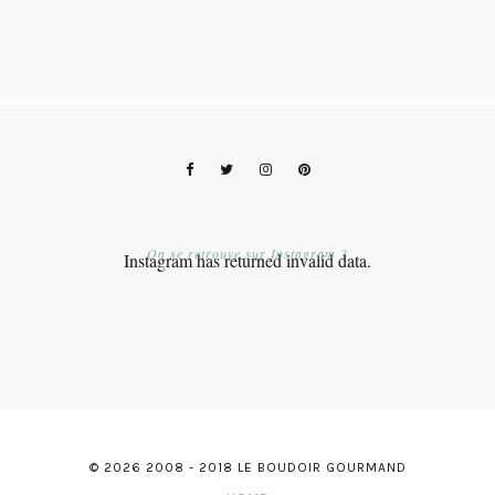
On se retrouve sur Instagram ?
Instagram has returned invalid data.
© 2026 2008 - 2018 LE BOUDOIR GOURMAND