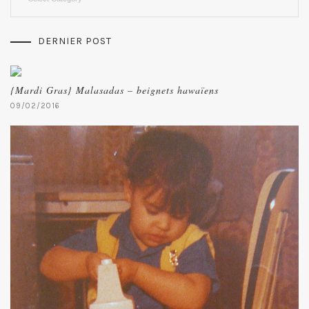
DERNIER POST
{Mardi Gras} Malasadas – beignets hawaïens
09/02/2016