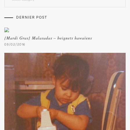
DERNIER POST
{Mardi Gras} Malasadas – beignets hawaïens
09/02/2016