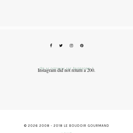
On se retrouve sur Instagram ?
Instagram did not return a 200.
© 2026 2008 - 2018 LE BOUDOIR GOURMAND