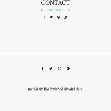
CONTACT
MELODY VENTURA
On se retrouve sur Instagram ?
Instagram has returned invalid data.