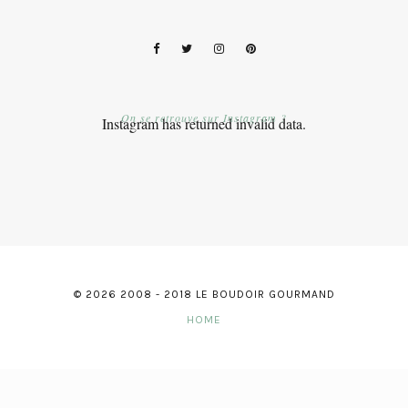
On se retrouve sur Instagram ?
Instagram has returned invalid data.
© 2026 2008 - 2018 LE BOUDOIR GOURMAND
HOME