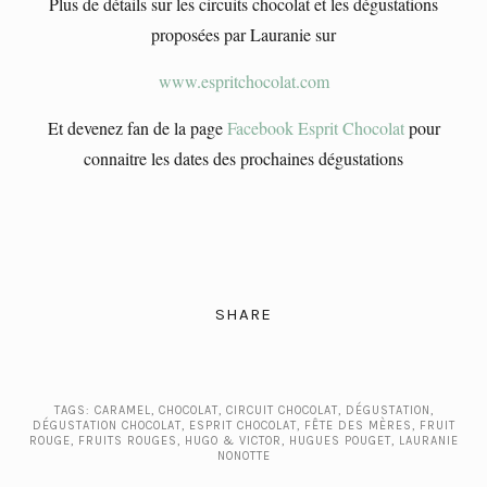
Plus de détails sur les circuits chocolat et les dégustations
proposées par Lauranie sur
www.espritchocolat.com
Et devenez fan de la page
Facebook Esprit Chocolat
pour
connaitre les dates des prochaines dégustations
SHARE
TAGS:
CARAMEL
,
CHOCOLAT
,
CIRCUIT CHOCOLAT
,
DÉGUSTATION
,
DÉGUSTATION CHOCOLAT
,
ESPRIT CHOCOLAT
,
FÊTE DES MÈRES
,
FRUIT
ROUGE
,
FRUITS ROUGES
,
HUGO & VICTOR
,
HUGUES POUGET
,
LAURANIE
NONOTTE