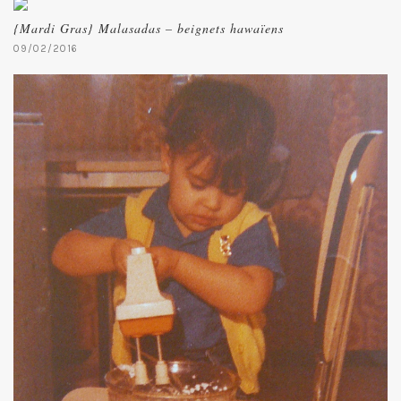
{Mardi Gras} Malasadas – beignets hawaïens
09/02/2016