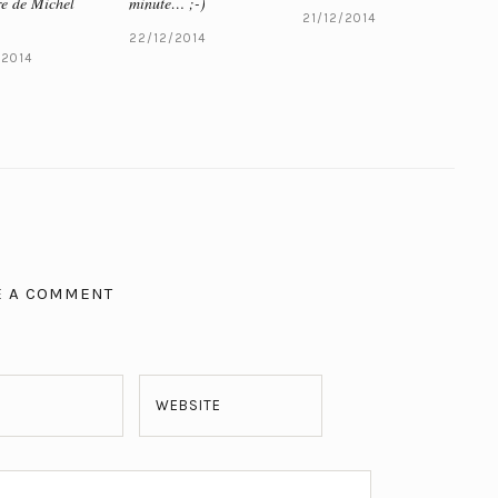
e de Michel
minute… ;-)
21/12/2014
22/12/2014
/2014
E A COMMENT
WEBSITE