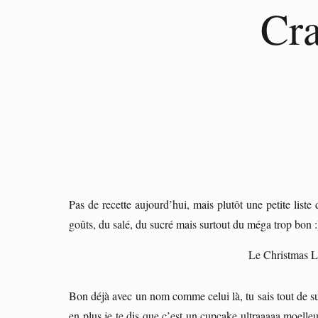
Cr
Pas de recette aujourd’hui, mais plutôt une petite lis
goûts, du salé, du sucré mais surtout du méga trop bon :
Le Christmas 
Bon déjà avec un nom comme celui là, tu sais tout de su
en plus je te dis que c’est un cupcake ultraaaaa moell