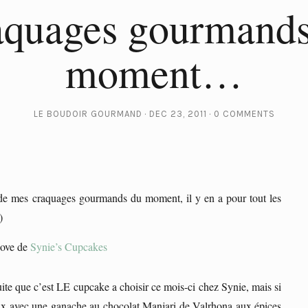
aquages gourmands
moment…
LE BOUDOIR GOURMAND
DEC 23, 2011
0 COMMENTS
te de mes craquages gourmands du moment, il y en a pour tout les
)
Love de
Synie’s Cupcakes
ite que c’est LE cupcake a choisir ce mois-ci chez Synie, mais si
eux avec une ganache au chocolat Manjari de Valrhona aux épices