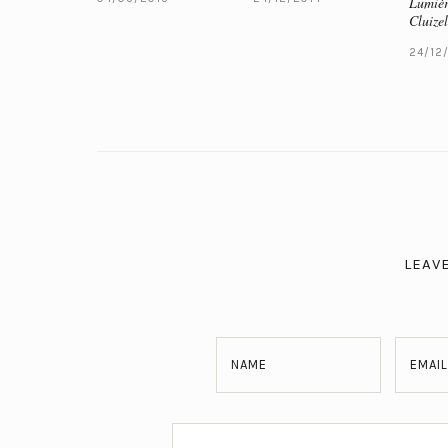
Lumièr
Cluizel
24/12
LEAV
NAME
EMAIL