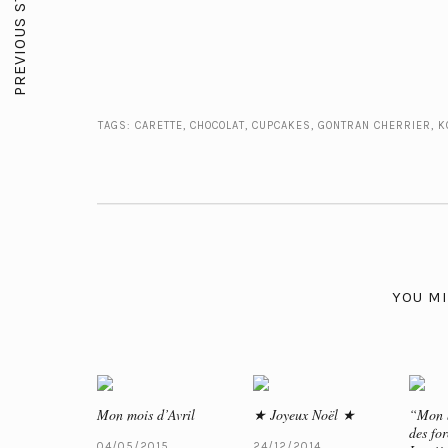
PREVIOUS STORY
TAGS:
CARETTE
,
CHOCOLAT
,
CUPCAKES
,
GONTRAN CHERRIER
,
K
YOU MI
Mon mois d’Avril
★ Joyeux Noël ★
“Mon b
des fo
04/05/2015
24/12/2014