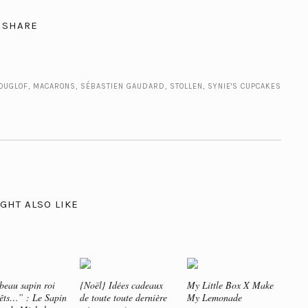
SHARE
OUGLOF
,
MACARONS
,
SÉBASTIEN GAUDARD
,
STOLLEN
,
SYNIE'S CUPCAKES
GHT ALSO LIKE
eau sapin roi
{Noël} Idées cadeaux
My Little Box X Make
rêts…” : Le Sapin
de toute toute dernière
My Lemonade