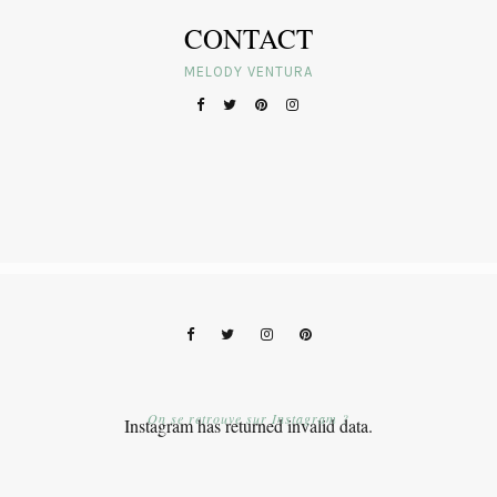
CONTACT
MELODY VENTURA
On se retrouve sur Instagram ?
Instagram has returned invalid data.