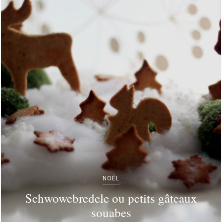
NOËL
Schwowebredele ou petits gâteaux
souabes