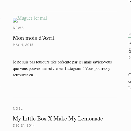
D
NEWS
N
Mon mois d’Avril
“
MAY 4, 2015
S
D
Je ne suis pas toujours très présente par ici mais saviez-vous
que vous pouvez me suivre sur Instagram ! Vous pourrez y
retrouver en…
C
c
L
NOËL
My Little Box X Make My Lemonade
DEC 21, 2014