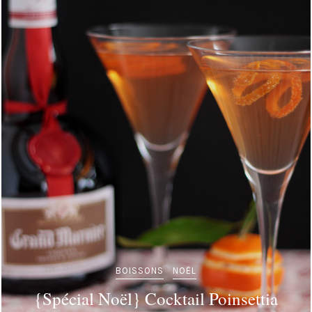
BOISSONS
NOËL
{Spécial Noël} Cocktail Poinsettia