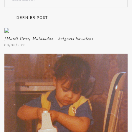
DERNIER POST
{Mardi Gras} Malasadas – beignets hawaïens
09/02/2016