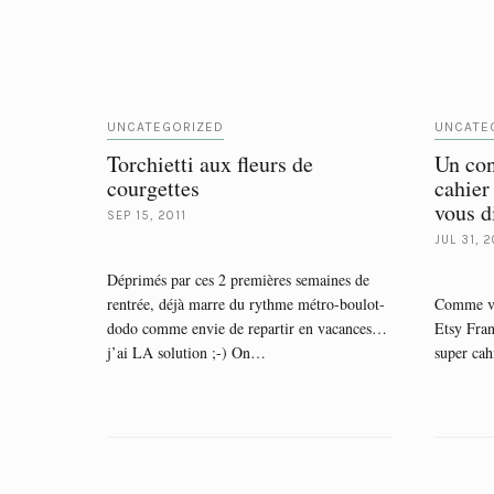
UNCATEGORIZED
UNCATE
Torchietti aux fleurs de
Un con
courgettes
cahier
vous d
SEP 15, 2011
JUL 31, 2
Déprimés par ces 2 premières semaines de
rentrée, déjà marre du rythme métro-boulot-
Comme vou
dodo comme envie de repartir en vacances…
Etsy Fran
j’ai LA solution ;-) On…
super cah