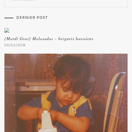
DERNIER POST
{Mardi Gras} Malasadas – beignets hawaïens
09/02/2016