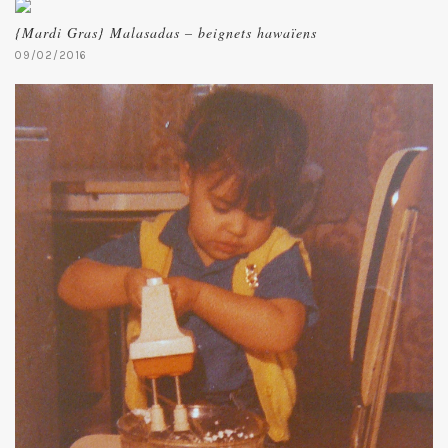
{Mardi Gras} Malasadas – beignets hawaïens
09/02/2016