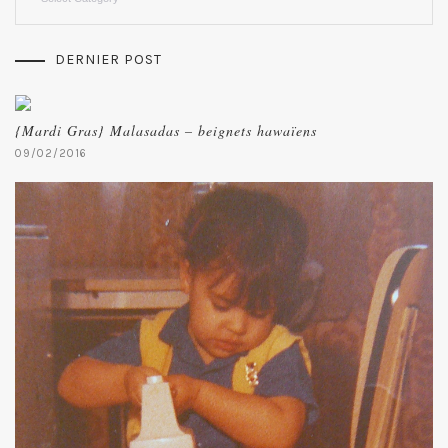
DERNIER POST
{Mardi Gras} Malasadas – beignets hawaïens
09/02/2016