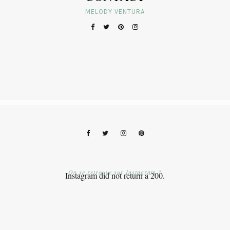
MELODY VENTURA
On se retrouve sur Instagram ?
Instagram did not return a 200.