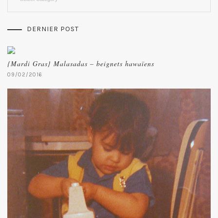
DERNIER POST
{Mardi Gras} Malasadas – beignets hawaïens
09/02/2016