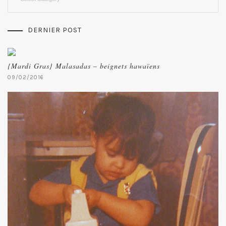
DERNIER POST
{Mardi Gras} Malasadas – beignets hawaïens
09/02/2016