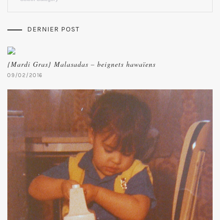
DERNIER POST
{Mardi Gras} Malasadas – beignets hawaïens
09/02/2016