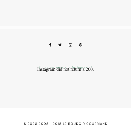
On se retrouve sur Instagram ?
Instagram did not return a 200.
© 2026 2008 - 2018 LE BOUDOIR GOURMAND