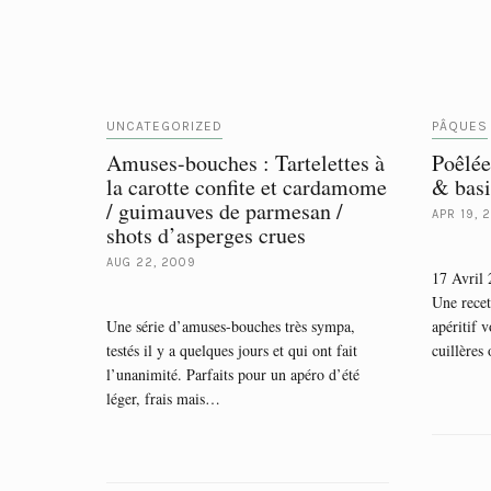
UNCATEGORIZED
PÂQUES
Amuses-bouches : Tartelettes à
Poêlée
la carotte confite et cardamome
& basi
/ guimauves de parmesan /
APR 19, 
shots d’asperges crues
AUG 22, 2009
17 Avril
Une recet
Une série d’amuses-bouches très sympa,
apéritif 
testés il y a quelques jours et qui ont fait
cuillères
l’unanimité. Parfaits pour un apéro d’été
léger, frais mais…