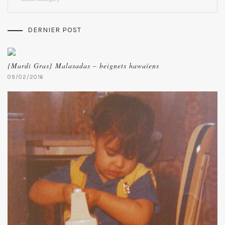
DERNIER POST
{Mardi Gras} Malasadas – beignets hawaïens
09/02/2016