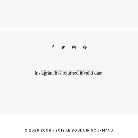
On se retrouve sur Instagram ?
Instagram has returned invalid data.
© 2026 2008 - 2018 LE BOUDOIR GOURMAND